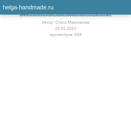
Вернуться к мастер-классу
helga-handmade.ru
Цветок из атласной ленты
Автор:
Ольга Максимова
24.01.2013
просмотров: 504