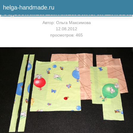
Вернуться к мастер-классу
helga-handmade.ru
Вырезаем из ткани несколько частей
Автор:
Ольга Максимова
12.08.2012
просмотров: 465