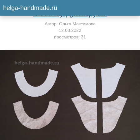
Вернуться к мастер-классу
helga-handmade.ru
Обтачку дублируем
Автор:
Ольга Максимова
12.08.2022
просмотров: 31