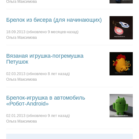
Ольга Максимова
Брелок из бисера (для начинающих)
18.09.2013
(обновлено
9 месяцев
назад)
Ольга Максимова
Вязаная игрушка-погремушка
Петушок
02.03.2013
(обновлено
8 лет
назад)
Ольга Максимова
Брелок-игрушка в автомобиль
«Робот-Android»
02.01.2013
(обновлено
9 лет
назад)
Ольга Максимова