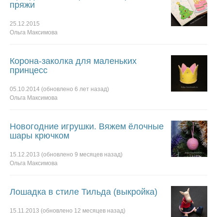
пряжи
25.12.2015
Ольга Максимова
Корона-заколка для маленьких
принцесс
05.10.2014
(обновлено
6 лет
назад)
Ольга Максимова
Новогодние игрушки. Вяжем ёлочные
шары крючком
15.12.2013
(обновлено
9 месяцев
назад)
Ольга Максимова
Лошадка в стиле Тильда (выкройка)
15.11.2013
(обновлено
12 месяцев
назад)