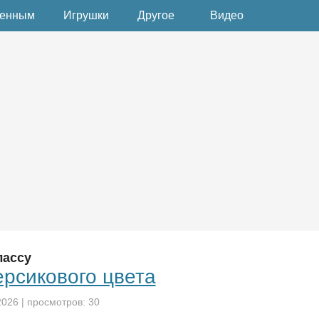
денным
Игрушки
Другое
Видео
лассу
ерсикового цвета
2026
| просмотров: 30