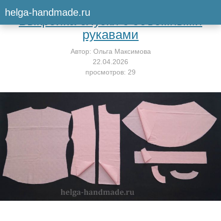
Вернуться к мастер-классу
helga-handmade.ru
Выкройка блузки с объемными
рукавами
Автор:
Ольга Максимова
22.04.2026
просмотров: 29