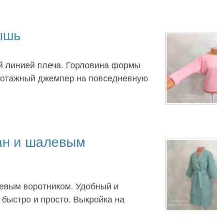
ышь
й линией плеча. Горловина формы
икотажный джемпер на повседневную
ан и шалевым
левым воротником. Удобный и
быстро и просто. Выкройка на