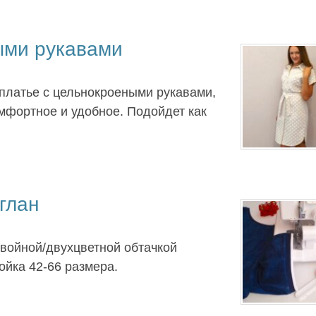
ыми рукавами
 платье с цельнокроеными рукавами,
омфортное и удобное. Подойдет как
глан
двойной/двухцветной обтачкой
ойка 42-66 размера.