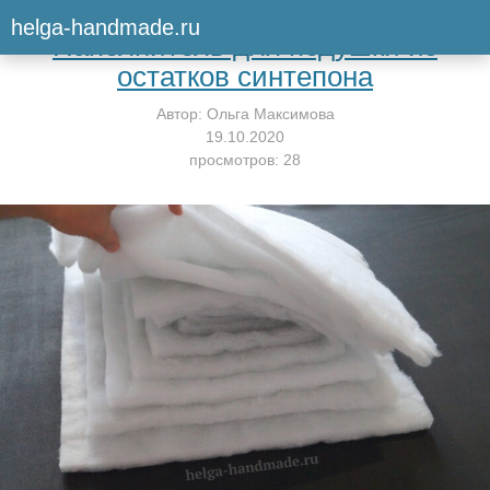
Вернуться к мастер-классу
helga-handmade.ru
Наполнитель для подушки из
остатков синтепона
Автор:
Ольга Максимова
19.10.2020
просмотров: 28