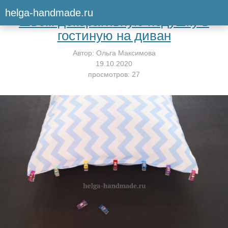
Вернуться к мастер-классу
helga-handmade.ru
Шьём декоративную подушку в
гостиную на диван
Автор:
Ольга Максимова
19.10.2020
просмотров: 27