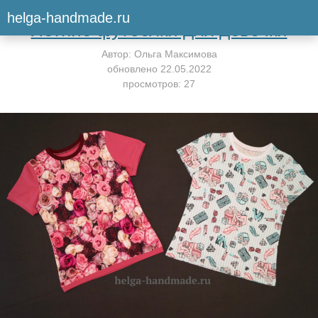
Вернуться к мастер-классу
helga-handmade.ru
Летние футболки для девочки
Автор:
Ольга Максимова
обновлено
22.05.2022
просмотров: 27