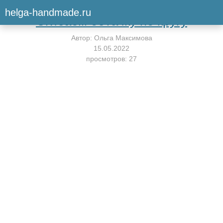
Вернуться к мастер-классу
helga-handmade.ru
Сгибаем обтачку по кругу
Автор:
Ольга Максимова
15.05.2022
просмотров: 27