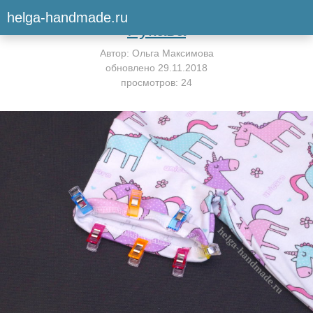
Вернуться к мастер-классу
helga-handmade.ru
Рукава
Автор:
Ольга Максимова
обновлено
29.11.2018
просмотров: 24