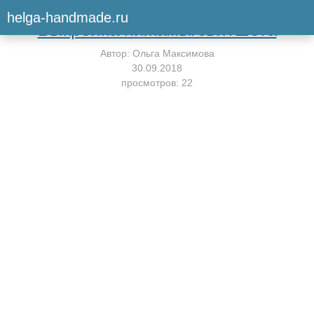
Вернуться к мастер-классу
helga-handmade.ru
Выкройка пижамы/свитшота
Автор:
Ольга Максимова
30.09.2018
просмотров: 22