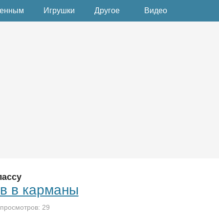
денным
Игрушки
Другое
Видео
лассу
в в карманы
 просмотров: 29