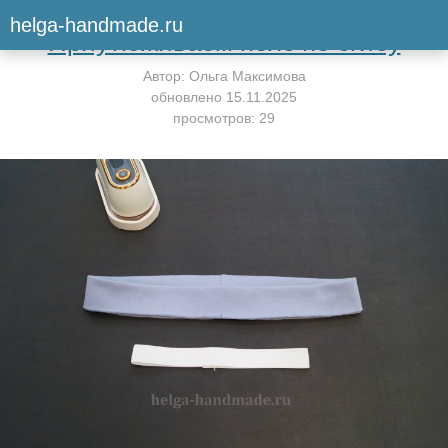
Вернуться к мастер-классу
helga-handmade.ru
Приутюживаем пояс по сгибу
Автор:
Ольга Максимова
обновлено
15.11.2025
просмотров: 29