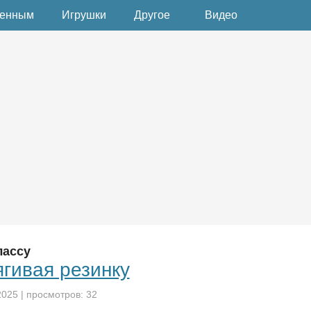
денным
Игрушки
Другое
Видео
лассу
ягивая резинку
2025
| просмотров: 32