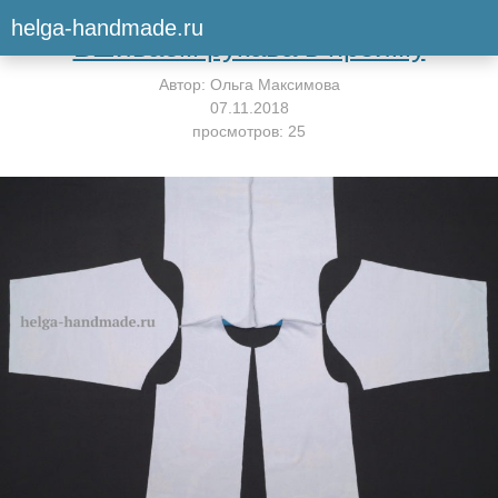
Вернуться к мастер-классу
helga-handmade.ru
Вшиваем рукава в пройму
Автор:
Ольга Максимова
07.11.2018
просмотров: 25