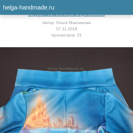
Вернуться к мастер-классу
helga-handmade.ru
Пришиваем воротник
Автор:
Ольга Максимова
07.11.2018
просмотров: 31