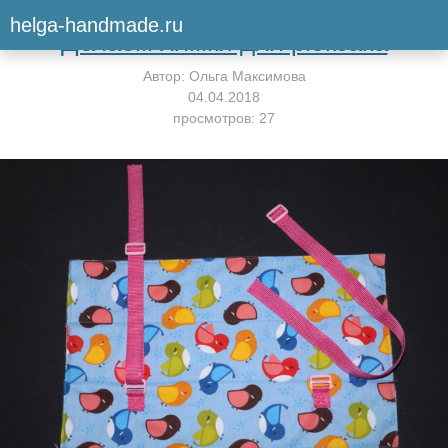
Вернуться к мастер-классу
helga-handmade.ru
Делаем лямки для рюкзака
Автор:
Ольга Максимова
04.04.2018
просмотров: 27