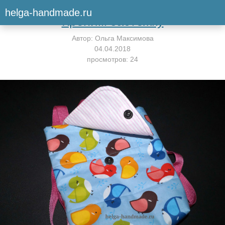
Вернуться к мастер-классу
helga-handmade.ru
Крепим застежку
Автор:
Ольга Максимова
04.04.2018
просмотров: 24