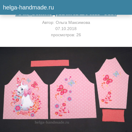
Вернуться к мастер-классу
helga-handmade.ru
Выкройка детского свитшота
Автор:
Ольга Максимова
07.10.2018
просмотров: 26