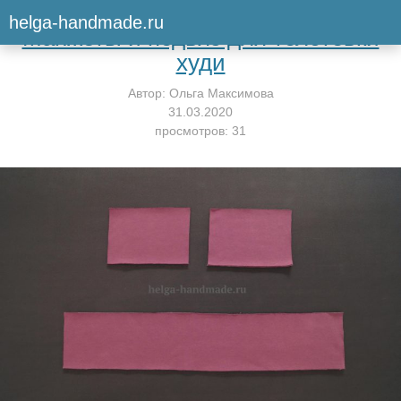
Вернуться к мастер-классу
helga-handmade.ru
Манжеты и подвяз для толстовки
худи
Автор:
Ольга Максимова
31.03.2020
просмотров: 31