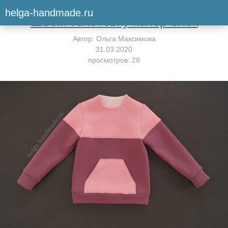
Вернуться к мастер-классу
helga-handmade.ru
Шьём толстовку колор блок
Автор:
Ольга Максимова
31.03.2020
просмотров: 28