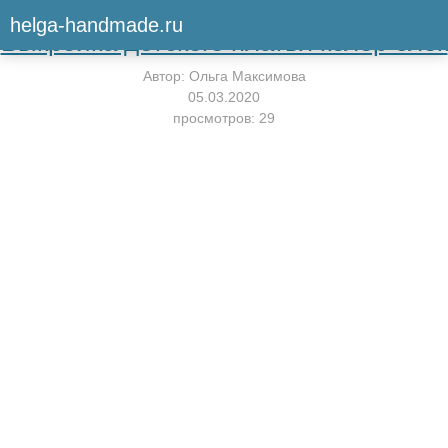
Вернуться к мастер-классу
helga-handmade.ru
Выкройка детского платья колор блок
Автор:
Ольга Максимова
05.03.2020
просмотров: 29