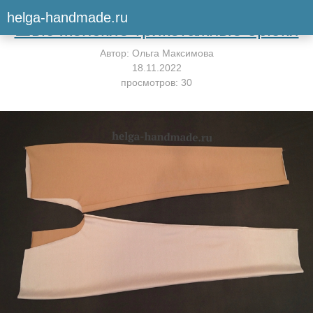
Вернуться к мастер-классу
helga-handmade.ru
Шью женские трикотажные брюки
Автор:
Ольга Максимова
18.11.2022
просмотров: 30