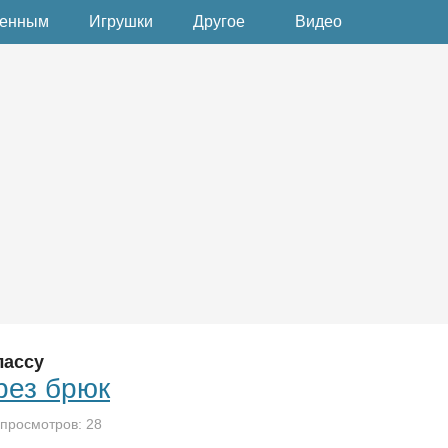
денным
Игрушки
Другое
Видео
лассу
рез брюк
 просмотров: 28