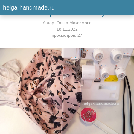
Вернуться к мастер-классу
helga-handmade.ru
Пошив трикотажной блузы
Автор:
Ольга Максимова
18.11.2022
просмотров: 27