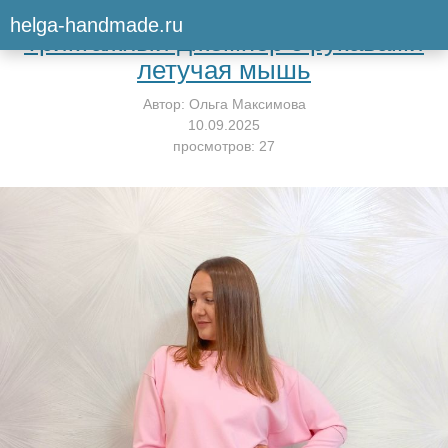
Вернуться к мастер-классу
helga-handmade.ru
Триктажный джемпер с рукавами
летучая мышь
Автор:
Ольга Максимова
10.09.2025
просмотров: 27