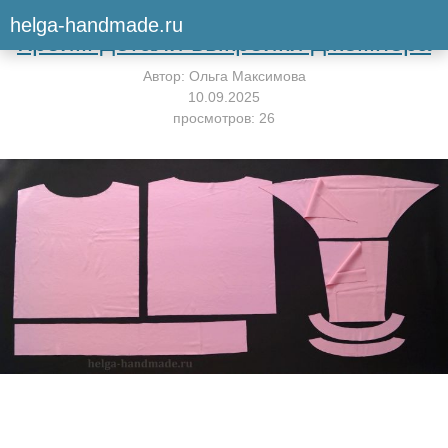
Вернуться к мастер-классу
helga-handmade.ru
Кроим детали выкройки джемпера
Автор:
Ольга Максимова
10.09.2025
просмотров: 26