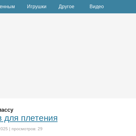
денным
Игрушки
Другое
Видео
лассу
в для плетения
2025
| просмотров: 29