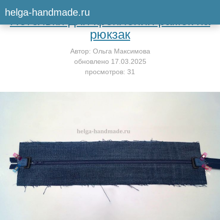
Вернуться к мастер-классу
helga-handmade.ru
Петельки для крепления рамок на
рюкзак
Автор:
Ольга Максимова
обновлено
17.03.2025
просмотров: 31