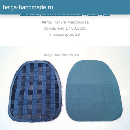
Вернуться к мастер-классу
helga-handmade.ru
Шью рюкзак на подкладке
Автор:
Ольга Максимова
обновлено
17.03.2025
просмотров: 29