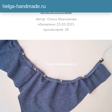
Вернуться к мастер-классу
helga-handmade.ru
DSC08721
Автор:
Ольга Максимова
обновлено
23.03.2021
просмотров: 29