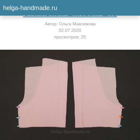
Вернуться к мастер-классу
helga-handmade.ru
Стачиваем шаговый шов
Автор:
Ольга Максимова
02.07.2020
просмотров: 25