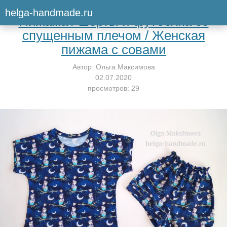
Вернуться к мастер-классу
helga-handmade.ru
Пижама / шорты и футболка со
спущенным плечом / Женская
пижама с совами
Автор:
Ольга Максимова
02.07.2020
просмотров: 29