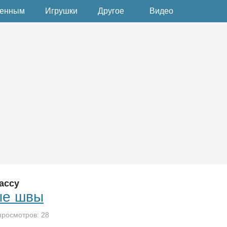
денным
Игрушки
Другое
Видео
ассу
ые швы
просмотров: 28