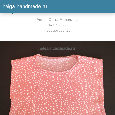
Вернуться к мастер-классу
helga-handmade.ru
Обработка горловины косой бейкой
Автор:
Ольга Максимова
14.07.2022
просмотров: 28