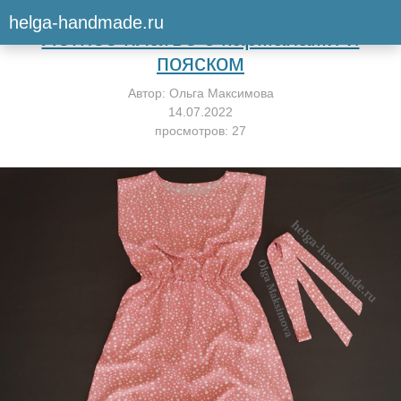
Вернуться к мастер-классу
helga-handmade.ru
Летнее платье с карманами и
пояском
Автор:
Ольга Максимова
14.07.2022
просмотров: 27