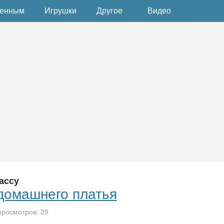
денным
Игрушки
Другое
Видео
ассу
домашнего платья
просмотров: 29