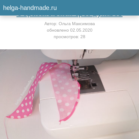
Вернуться к мастер-классу
helga-handmade.ru
Обрабатываем срез рукавов
Автор:
Ольга Максимова
обновлено
02.05.2020
просмотров: 28