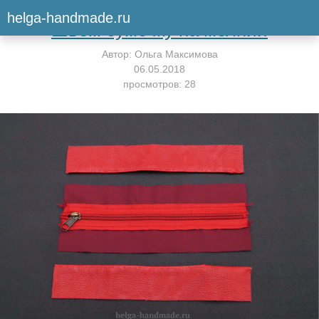
Вернуться к мастер-классу
helga-handmade.ru
Шьём сумочку на молнии
Автор:
Ольга Максимова
06.05.2018
просмотров: 28