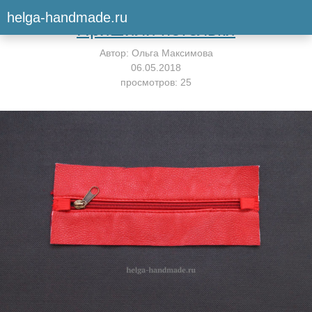
Вернуться к мастер-классу
helga-handmade.ru
Пришили петельки
Автор:
Ольга Максимова
06.05.2018
просмотров: 25