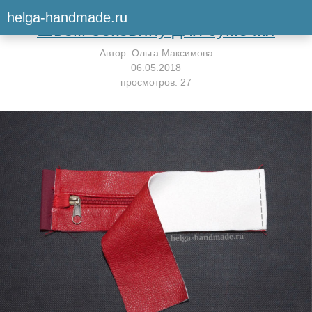
Вернуться к мастер-классу
helga-handmade.ru
Шьём боковину для сумочки
Автор:
Ольга Максимова
06.05.2018
просмотров: 27