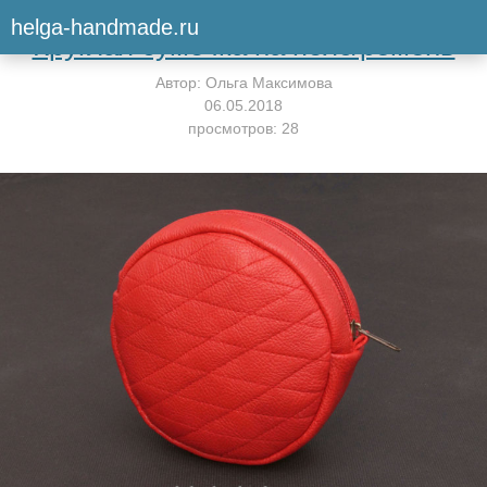
Вернуться к мастер-классу
helga-handmade.ru
Круглая сумочка на пояс/ремень
Автор:
Ольга Максимова
06.05.2018
просмотров: 28