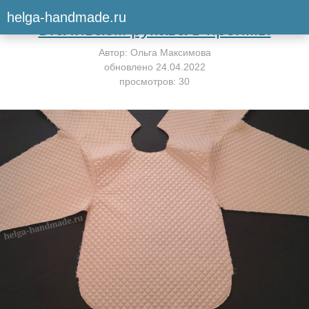
Вернуться к мастер-классу
helga-handmade.ru
втачиваем рукава в проймы
Автор:
Ольга Максимова
обновлено
24.04.2022
просмотров: 30