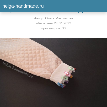
Вернуться к мастер-классу
helga-handmade.ru
Притачиваем манжеты к рукавам
Автор:
Ольга Максимова
обновлено
24.04.2022
просмотров: 30