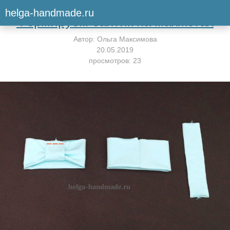
Вернуться к мастер-классу
helga-handmade.ru
Формируем бантик на манжетах
Автор:
Ольга Максимова
20.05.2019
просмотров: 23