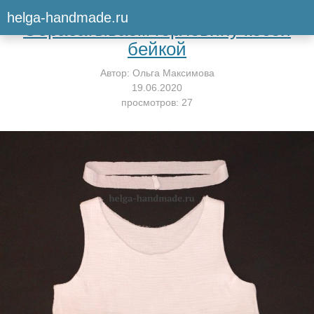
Вернуться к мастер-классу
helga-handmade.ru
Обрабатываем горловину косой
бейкой
Автор:
Ольга Максимова
19.06.2020
просмотров: 27