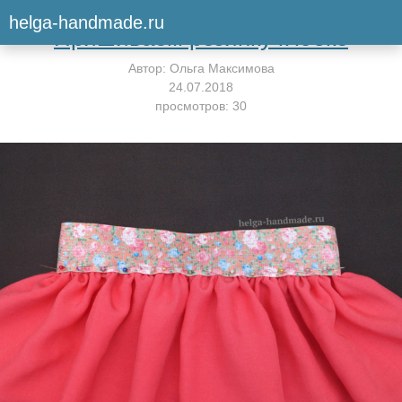
Вернуться к мастер-классу
helga-handmade.ru
Пришиваем резинку к юбке
Автор:
Ольга Максимова
24.07.2018
просмотров: 30