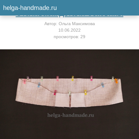
Вернуться к мастер-классу
helga-handmade.ru
Стачиваем детали боковины
Автор:
Ольга Максимова
10.06.2022
просмотров: 29